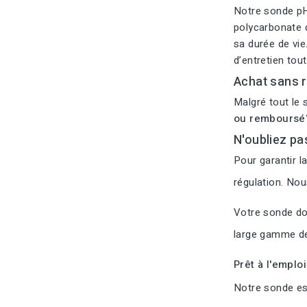
Notre sonde pH
polycarbonate d
sa durée de vie
d’entretien tou
Achat sans r
Malgré tout le 
ou remboursé
N'oubliez pa
Pour garantir l
régulation. No
Votre sonde doi
large gamme de
Prêt à l'emplo
Notre sonde est