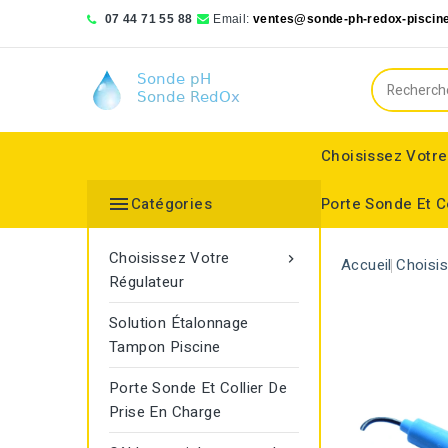
07 44 71 55 88
Email:
ventes@sonde-ph-redox-piscine
Choisissez Votre

Catégories
Porte Sonde Et C
Bionizer poll systems
Blue lagoon compact
Saphir Wassertechnologie
Choisissez Votre

Accueil
Choisi
Régulateur
Solution Étalonnage
Tampon Piscine
Porte Sonde Et Collier De
Prise En Charge