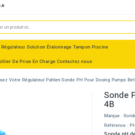
.fr
 Régulateur
Solution Étalonnage Tampon Piscine
ollier De Prise En Charge
Contactez nous
ssez Votre Régulateur
Pahlen
Sonde PH Pour Dosing Pumps Bet
Sonde 
4B
Marque :
Sond
Référence
: P
Sonde pH de