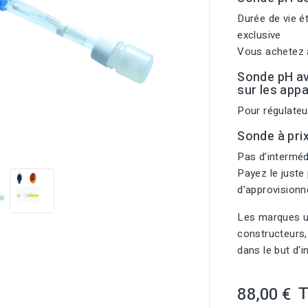
Durée de vie é
exclusive
Vous achetez a
Sonde pH a
sur les appa
Pour régulate
Sonde à pri

Pas d’intermédi
Payez le juste 
d’approvision
Les marques ut
constructeurs,
dans le but d'
88,00 €