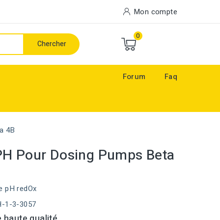
Mon compte
0
Chercher
Forum
Faq
a 4B
PH Pour Dosing Pumps Beta
e pH redOx
H-1-3-3057
 haute qualité