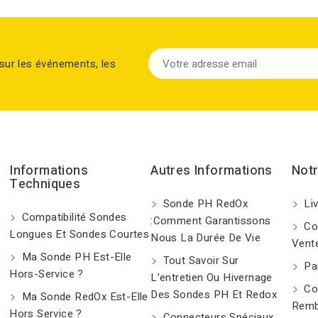
sur les événements, les
Informations
Autres Informations
Notr
Techniques
Sonde PH RedOx
Liv
Compatibilité Sondes
:Comment Garantissons
Con
Longues Et Sondes Courtes
Nous La Durée De Vie
Vent
Ma Sonde PH Est-Elle
Tout Savoir Sur
Pai
Hors-Service ?
L’entretien Ou Hivernage
Co
Des Sondes PH Et Redox
Ma Sonde RedOx Est-Elle
Remb
Hors Service ?
Connecteurs Spéciaux