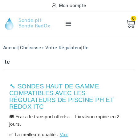
Mon compte
0

Accueil
Choisissez Votre Régulateur
Itc
Itc
🔧 SONDES HAUT DE GAMME
COMPATIBLES AVEC LES
RÉGULATEURS DE PISCINE PH ET
REDOX ITC
🚚
Frais de transport offerts
— Livraison rapide en
2
jours
.
✅
La meilleure qualité :
Voir