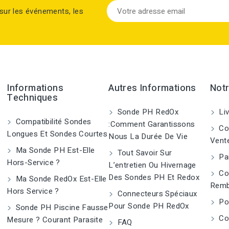
sur les événements, les
Informations
Autres Informations
Notr
Techniques
Sonde PH RedOx
Liv
Compatibilité Sondes
:Comment Garantissons
Con
Longues Et Sondes Courtes
Nous La Durée De Vie
Vent
Ma Sonde PH Est-Elle
Tout Savoir Sur
Pai
Hors-Service ?
L’entretien Ou Hivernage
Co
Des Sondes PH Et Redox
Ma Sonde RedOx Est-Elle
Remb
Hors Service ?
Connecteurs Spéciaux
Pol
Pour Sonde PH RedOx
Sonde PH Piscine Fausse
Co
Mesure ? Courant Parasite
FAQ