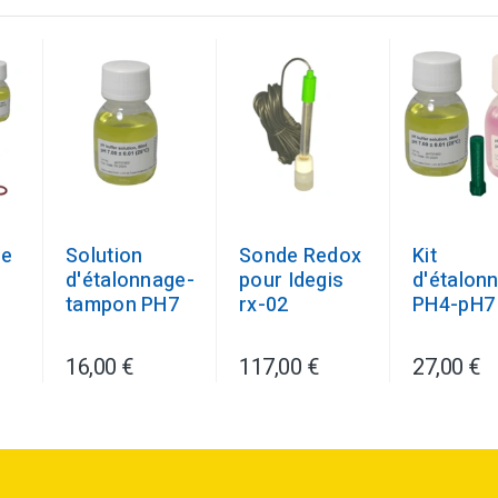
ge
Solution
Sonde Redox
Kit
d'étalonnage-
pour Idegis
d'étalon
e
tampon PH7
rx-02
PH4-pH7
16,00 €
117,00 €
27,00 €