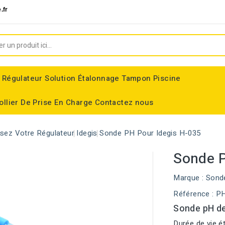
.fr
 Régulateur
Solution Étalonnage Tampon Piscine
ollier De Prise En Charge
Contactez nous
ssez Votre Régulateur
Idegis
Sonde PH Pour Idegis H-035
Sonde P
Marque :
Sond
Référence
: P
Sonde pH de
Durée de vie é