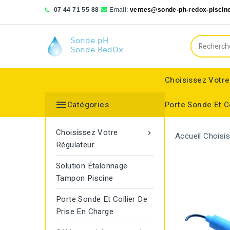
07 44 71 55 88
Email:
ventes@sonde-ph-redox-piscine
Choisissez Votre

Catégories
Porte Sonde Et C
Bionizer poll systems
Blue lagoon compact
Saphir Wassertechnologie
Choisissez Votre

Accueil
Choisi
Régulateur
Solution Étalonnage
Tampon Piscine
Porte Sonde Et Collier De
Prise En Charge