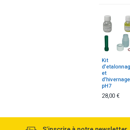
Kit
d'etalonna
et
d'hivernag
pH7
28,00 €
S'inscrire à notre newsletter