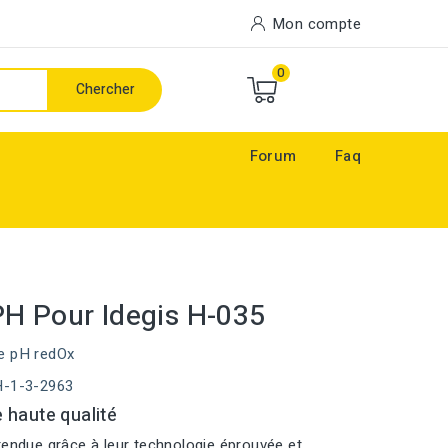
Mon compte
0
Chercher
Forum
Faq
H Pour Idegis H-035
e pH redOx
H-1-3-2963
 haute qualité
tendue grâce à leur technologie éprouvée et