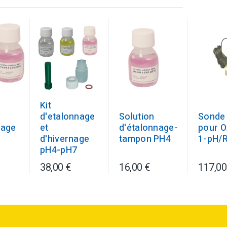
Kit
d'etalonnage
Solution
Sonde
nage
et
d'étalonnage-
pour Ox
d'hivernage
tampon PH4
1-pH/
pH4-pH7
38,00 €
16,00 €
117,00