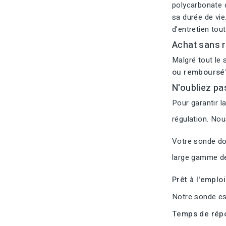
polycarbonate d
sa durée de vie
d’entretien tou
Achat sans r
Malgré tout le 
ou remboursé
N'oubliez pa
Pour garantir l
régulation. No
Votre sonde doi
large gamme de
Prêt à l'emplo
Notre sonde est
Temps de répo