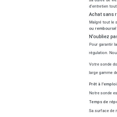
sa durée de vie
d’entretien tou
Achat sans r
Malgré tout le 
ou remboursé
N'oubliez pa
Pour garantir l
régulation. No
Votre sonde doi
large gamme de
Prêt à l'emplo
Notre sonde est
Temps de répo
Sa surface de m