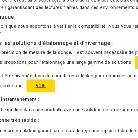
. Celle-ci est ainsi supérieure à 3 ans dans 82% des cas. Sa com
t en garantissant des lectures fiables dans des environnements d
isque :
soin que nous apportons à vérifier la compatibilité. Nous vous r
“
s les solutions d'étalonnage et d'hivernage :
a précision de mesure de la sonde, il est souvent nécessaire de 
us proposons pour l’étalonnage une large gamme de solutions :
t être hivernée dans des conditions idéales pour optimiser sa d
 solutions :
VOIR
i instantanément :
 expédiée dans une bouteille avec une solution de stockage excl
nse très rapide :
esure en platine garanti un temps de réponse rapide et des lectu