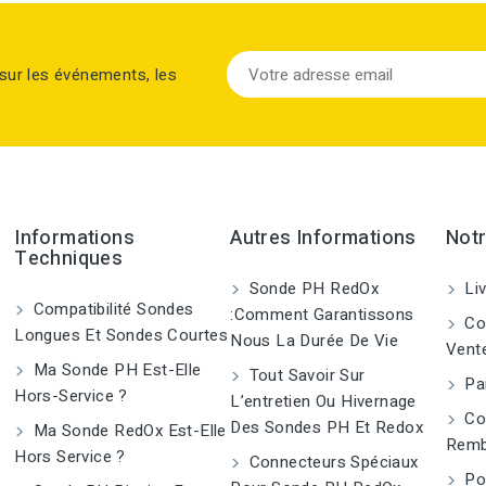
sur les événements, les
Informations
Autres Informations
Notr
Techniques
Sonde PH RedOx
Liv
Compatibilité Sondes
:Comment Garantissons
Con
Longues Et Sondes Courtes
Nous La Durée De Vie
Vent
Ma Sonde PH Est-Elle
Tout Savoir Sur
Pai
Hors-Service ?
L’entretien Ou Hivernage
Co
Des Sondes PH Et Redox
Ma Sonde RedOx Est-Elle
Remb
Hors Service ?
Connecteurs Spéciaux
Pol