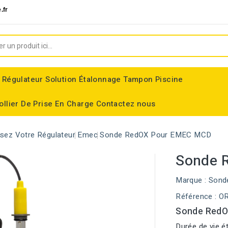
.fr
 Régulateur
Solution Étalonnage Tampon Piscine
ollier De Prise En Charge
Contactez nous
ssez Votre Régulateur
Emec
Sonde RedOX Pour EMEC MCD
Sonde 
Marque :
Sond
Référence
: O
Sonde RedOX
Durée de vie é