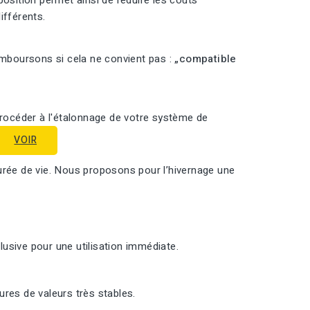
position permet ainsi de réduire les coûts
ifférents.
emboursons si cela ne convient pas :
„compatible
procéder à l'étalonnage de votre système de
VOIR
urée de vie. Nous proposons pour l’hivernage une
usive pour une utilisation immédiate.
res de valeurs très stables.