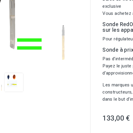
exclusive
Vous achetez a
Sonde RedO
sur les app
Pour régulat
Sonde à pri
Pas d’intermédi

Payez le juste 
d’approvision
Les marques ut
constructeurs,
dans le but d'
133,00 €