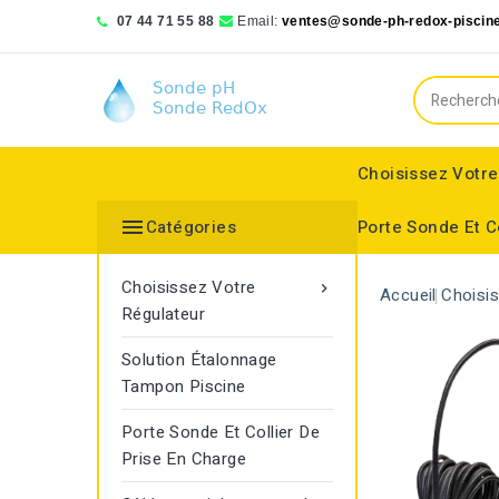
07 44 71 55 88
Email:
ventes@sonde-ph-redox-piscine
Choisissez Votre

Catégories
Porte Sonde Et C
Bionizer poll systems
Blue lagoon compact
Saphir Wassertechnologie
Choisissez Votre

Accueil
Choisi
Régulateur
Solution Étalonnage
Tampon Piscine
Porte Sonde Et Collier De
Prise En Charge