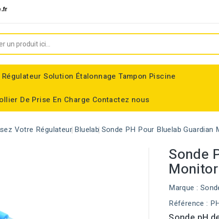
.fr
 Régulateur
Solution Étalonnage Tampon Piscine
ollier De Prise En Charge
Contactez nous
ssez Votre Régulateur
Bluelab
Sonde PH Pour Bluelab Guardian 
Sonde P
Monitor
Marque :
Sond
Référence
: P
Sonde pH de