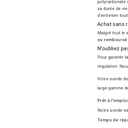
polycarbonate d
sa durée de vie
d’entretien tou
Achat sans r
Malgré tout le 
ou remboursé
N'oubliez pa
Pour garantir l
régulation. No
Votre sonde doi
large gamme de
Prêt à l'emplo
Notre sonde est
Temps de répo