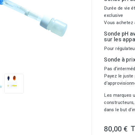
Durée de vie é
exclusive
Vous achetez a
Sonde pH a
sur les app
Pour régulateu
Sonde à pri

Pas d’intermédi
Payez le juste 
d’approvision
Les marques ut
constructeurs,
dans le but d'
80,00 €