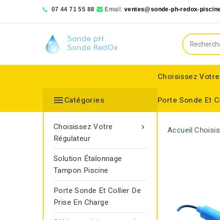
07 44 71 55 88
Email:
ventes@sonde-ph-redox-piscine
Choisissez Votre

Catégories
Porte Sonde Et C
Bionizer poll systems
Blue lagoon compact
Saphir Wassertechnologie
Choisissez Votre

Accueil
Choisi
Régulateur
Solution Étalonnage
Tampon Piscine
Porte Sonde Et Collier De
Prise En Charge