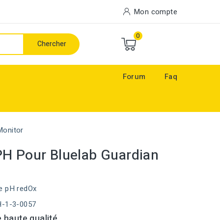
Mon compte
0
Chercher
Forum
Faq
Monitor
H Pour Bluelab Guardian
e pH redOx
H-1-3-0057
 haute qualité