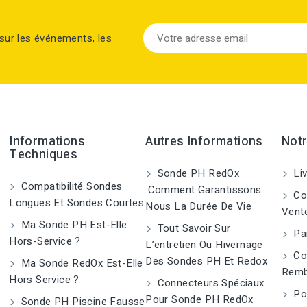
sur les événements, les
Informations
Autres Informations
Notr
Techniques
Sonde PH RedOx
Liv
Compatibilité Sondes
:Comment Garantissons
Con
Longues Et Sondes Courtes
Nous La Durée De Vie
Vent
Ma Sonde PH Est-Elle
Tout Savoir Sur
Pai
Hors-Service ?
L’entretien Ou Hivernage
Co
Des Sondes PH Et Redox
Ma Sonde RedOx Est-Elle
Remb
Hors Service ?
Connecteurs Spéciaux
Pol
Pour Sonde PH RedOx
Sonde PH Piscine Fausse