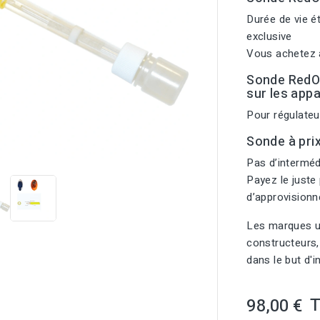
Durée de vie é
exclusive
Vous achetez a
Sonde RedO
sur les appa
Pour régulateu
Sonde à pri

Pas d’intermédi
Payez le juste 
d’approvision
Les marques ut
constructeurs,
dans le but d'
98,00 €