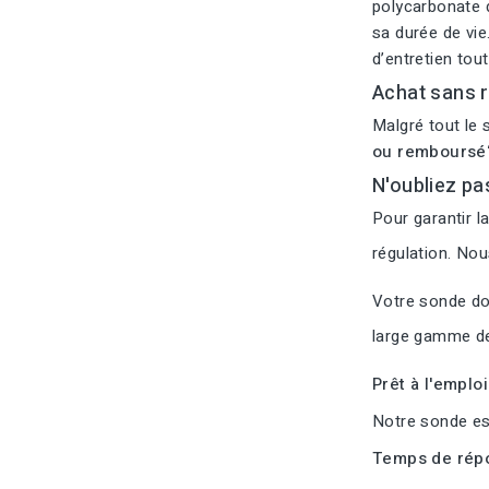
polycarbonate d
sa durée de vie
d’entretien tou
Achat sans r
Malgré tout le 
ou remboursé
N'oubliez pa
Pour garantir l
régulation. No
Votre sonde doi
large gamme de
Prêt à l'emplo
Notre sonde est
Temps de répo