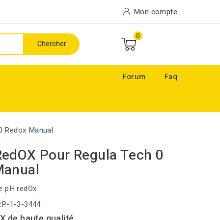
Mon compte
0
Chercher
Forum
Faq
0 Redox Manual
edOX Pour Regula Tech 0
Manual
e pH redOx
RP-1-3-3444
 de haute qualité