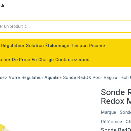
.fr
 Régulateur
Solution Étalonnage Tampon Piscine
ollier De Prise En Charge
Contactez nous
ssez Votre Régulateur
Aqualine
Sonde RedOX Pour Regula Tech 
Sonde R
Redox 
Marque :
Sond
Référence
: O
Sonde RedOX