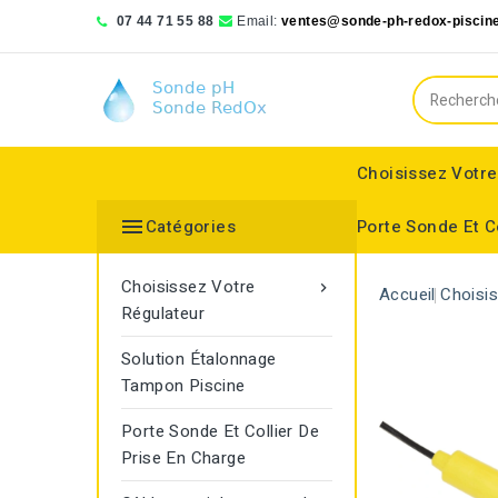
07 44 71 55 88
Email:
ventes@sonde-ph-redox-piscine
Choisissez Votre

Catégories
Porte Sonde Et C
Bionizer poll systems
Blue lagoon compact
Saphir Wassertechnologie
Choisissez Votre

Accueil
Choisi
Régulateur
Solution Étalonnage
Tampon Piscine
Porte Sonde Et Collier De
Prise En Charge