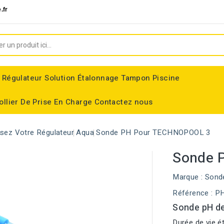
.fr
 Régulateur
Solution Étalonnage Tampon Piscine
ollier De Prise En Charge
Contactez nous
ssez Votre Régulateur
Aqua
Sonde PH Pour TECHNOPOOL 3
Sonde 
Marque :
Sond
Référence
: P
Sonde pH de
Durée de vie é