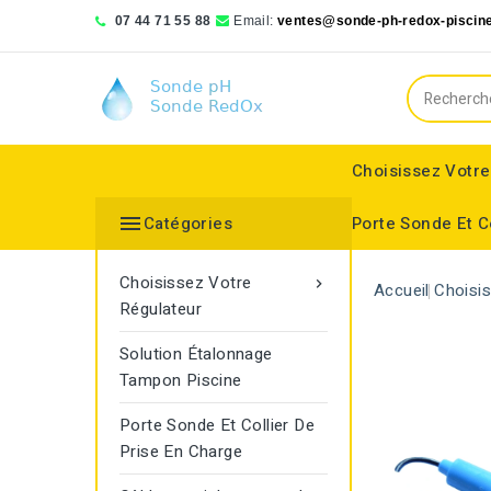
07 44 71 55 88
Email:
ventes@sonde-ph-redox-piscine
Choisissez Votre

Catégories
Porte Sonde Et C
Bionizer poll systems
Blue lagoon compact
Saphir Wassertechnologie
Choisissez Votre

Accueil
Choisi
Régulateur
Solution Étalonnage
Tampon Piscine
Porte Sonde Et Collier De
Prise En Charge