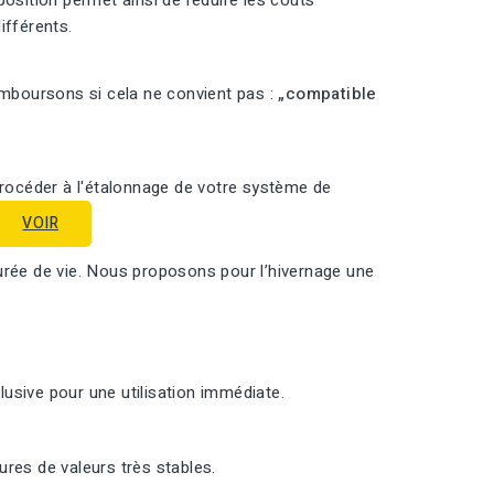
position permet ainsi de réduire les coûts
ifférents.
emboursons si cela ne convient pas :
„compatible
procéder à l'étalonnage de votre système de
VOIR
urée de vie. Nous proposons pour l’hivernage une
usive pour une utilisation immédiate.
res de valeurs très stables.