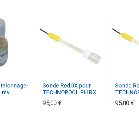
étalonnage-
Sonde RedOX pour
Sonde R
8 mv
TECHNOPOOL PH RX
TECHNO
95,00 €
95,00 €