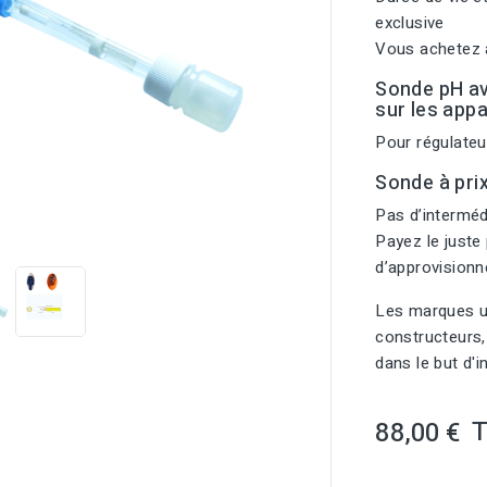
exclusive
Vous achetez a
Sonde pH a
sur les appa
Pour régulat
Sonde à pri
Pas d’intermédi

Payez le juste 
d’approvision
Les marques ut
constructeurs,
dans le but d'
88,00 €