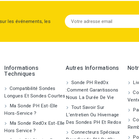
sur les événements, les
Informations
Autres Informations
Notr
Techniques
Sonde PH RedOx
Liv
Compatibilité Sondes
:Comment Garantissons
Con
Longues Et Sondes Courtes
Nous La Durée De Vie
Vent
Ma Sonde PH Est-Elle
Tout Savoir Sur
Pai
Hors-Service ?
L’entretien Ou Hivernage
Co
Des Sondes PH Et Redox
Ma Sonde RedOx Est-Elle
Remb
Hors Service ?
Connecteurs Spéciaux
Pol