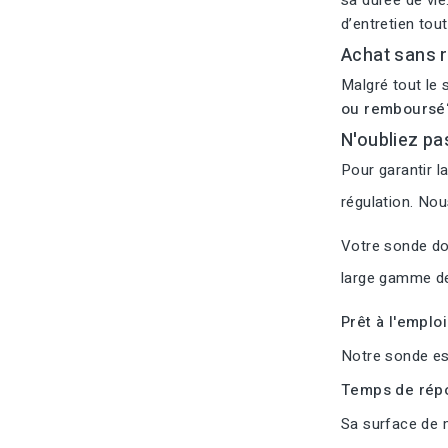
sa durée de vie
d’entretien tou
Achat sans r
Malgré tout le 
ou remboursé
N'oubliez pa
Pour garantir l
régulation. No
Votre sonde doi
large gamme de
Prêt à l'emplo
Notre sonde est
Temps de répo
Sa surface de m