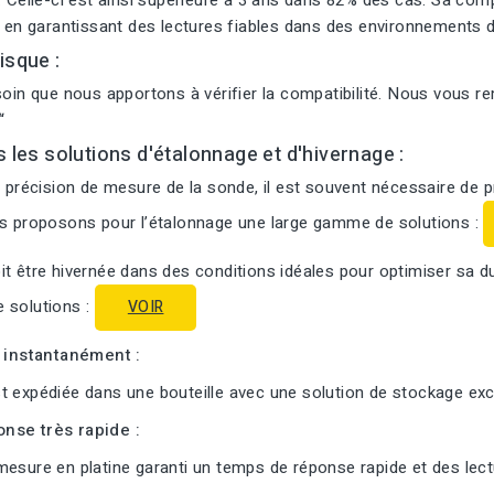
. Celle-ci est ainsi supérieure à 3 ans dans 82% des cas. Sa com
t en garantissant des lectures fiables dans des environnements d
isque :
soin que nous apportons à vérifier la compatibilité. Nous vous r
“
s les solutions d'étalonnage et d'hivernage :
a précision de mesure de la sonde, il est souvent nécessaire de 
us proposons pour l’étalonnage une large gamme de solutions :
t être hivernée dans des conditions idéales pour optimiser sa d
 solutions :
VOIR
i instantanément :
 expédiée dans une bouteille avec une solution de stockage excl
nse très rapide :
esure en platine garanti un temps de réponse rapide et des lectu